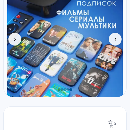
‹
›
✨