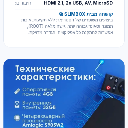
HDMI 2.1, 2x USB, AV, MicroSD
חיבורים:
קושחה מבית SLIMBOX 🚀
ביצועים משופרים של הסטרימר: ללא תקיעות, איכות
תמונה וסאונד גבוהה יותר, גישה מלאה (ROOT),
אפשרות להתקנת כל אפליקציה והגדרה מדויקת.