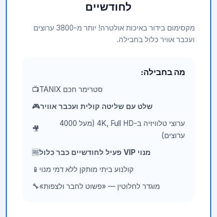
לחודשיים
מקסימום בידור באיכות אולטרה! יותר מ-3800 ערוצים
ועכבר אוויר כלול בחבילה.
מה בחבילה:
סטרימר חכם TANIX
📺
שלט עם שליטה קולית ועכבר אוויר
🎮
ערוצי טלוויזיה ב-4K, Full HD (מעל 4000
🎥
ערוצים)
מנוי VIP פעיל לחודשיים כבר כלול
🆓
קולנוע ביתי מותקן ללא דמי מנוי
📱
מוגדר לחלוטין — «פשוט לחבר ולצפות»
🔧