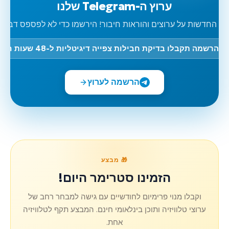
ערוץ ה-Telegram שלנו
כל החדשות על ערוצים והוראות חיבור! הירשמו כדי לא לפספס דבר.
ובהרשמה תקבלו בדיקת חבילות צפייה דיגיטליות ל-48 שעות חינם!
הרשמה לערוץ
🎁 מבצע
הזמינו סטרימר היום!
וקבלו מנוי פרימיום לחודשיים עם גישה למבחר רחב של
ערוצי טלוויזיה ותוכן בינלאומי חינם. המבצע תקף לטלוויזיה
אחת.