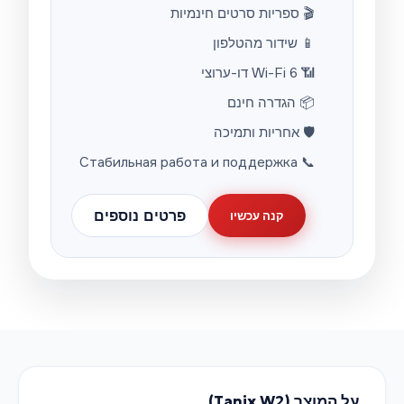
🎬 ספריות סרטים חינמיות
📱 שידור מהטלפון
📶 Wi-Fi 6 דו-ערוצי
📦 הגדרה חינם
🛡️ אחריות ותמיכה
📞 Стабильная работа и поддержка
פרטים נוספים
קנה עכשיו
על המוצר
(Tanix W2)