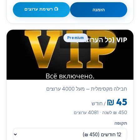
📺 רשימת ערוצים
הזמנה
👑
Premium
VIP (כל הערוצים)
חבילה מקסימלית — מעל 4000 ערוצים
₪
45
/ חודש
450
₪
לשנה
·
4081
ערוצים
תקופה