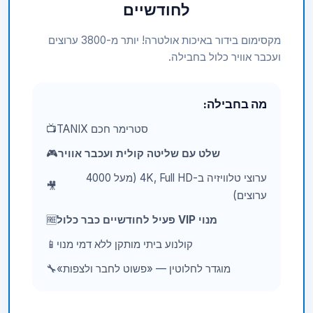
לחודשיים
מקסימום בידור באיכות אולטרה! יותר מ-3800 ערוצים
ועכבר אוויר כלול בחבילה.
מה בחבילה:
סטרימר חכם TANIX
📺
שלט עם שליטה קולית ועכבר אוויר
🎮
ערוצי טלוויזיה ב-4K, Full HD (מעל 4000
🎥
ערוצים)
מנוי VIP פעיל לחודשיים כבר כלול
🆓
קולנוע ביתי מותקן ללא דמי מנוי
📱
מוגדר לחלוטין — «פשוט לחבר ולצפות»
🔧