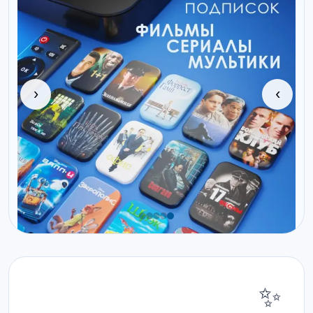
‹
›
✨