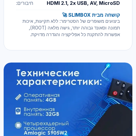
HDMI 2.1, 2x USB, AV, MicroSD
חיבורים:
קושחה מבית SLIMBOX 🚀
ביצועים משופרים של הסטרימר: ללא תקיעות, איכות
תמונה וסאונד גבוהה יותר, גישה מלאה (ROOT),
אפשרות להתקנת כל אפליקציה והגדרה מדויקת.