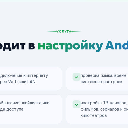
УСЛУГА
одит в
настройку And
дключение к интернету
проверка языка, време
рез Wi-Fi или LAN
системных настроек
бавление плейлиста или
настройка ТВ-каналов,
да доступа
фильмов, сериалов и о
кинотеатров