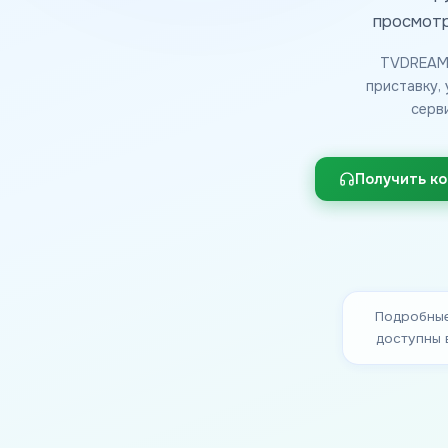
просмотр
TVDREAMS
приставку,
серв
Получить к
Подробные
доступны 