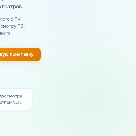
отеатров.
ndroid TV
осмотру ТВ-
нете.
овую приставку
 просмотра
VDREAMS4U.