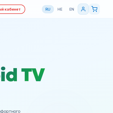
ый кабинет
RU
HE
EN
id TV
мфортного