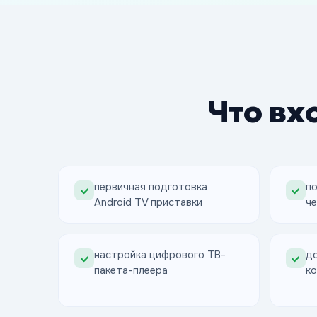
Что вх
первичная подготовка
по
Android TV приставки
че
настройка цифрового ТВ-
до
пакета-плеера
ко